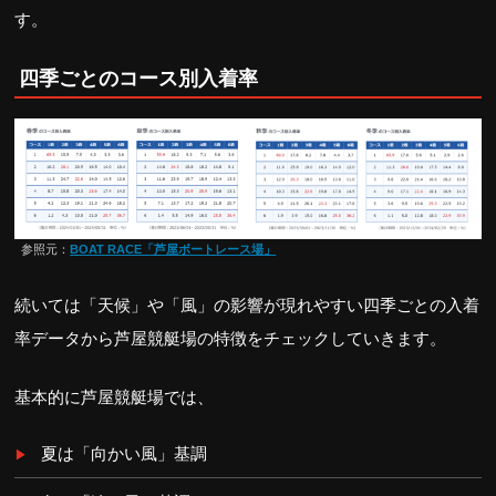
す。
四季ごとのコース別入着率
参照元：
BOAT RACE「芦屋ボートレース場」
続いては「天候」や「風」の影響が現れやすい四季ごとの入着
率データから芦屋競艇場の特徴をチェックしていきます。
基本的に芦屋競艇場では、
夏は「向かい風」基調