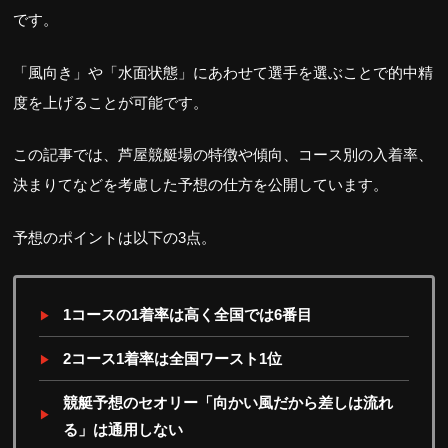
です。
「風向き」や「水面状態」にあわせて選手を選ぶことで的中精
度を上げることが可能です。
この記事では、芦屋競艇場の特徴や傾向、コース別の入着率、
決まりてなどを考慮した予想の仕方を公開しています。
予想のポイントは以下の3点。
1コースの1着率は高く全国では6番目
2コース1着率は全国ワースト1位
競艇予想のセオリー「向かい風だから差しは流れ
る」は通用しない