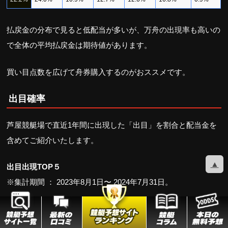
払戻金の分布で見ると低配当が多いが、万舟の出現率も高いの
で全体の平均払戻金は期待値があります。
買い目点数を広げて舟券購入するのがおススメです。
出目確率
芦屋競艇場で直近1年間に出現した「出目」を割合と配当金を
含めてご紹介いたします。
▲
出目出現TOP５
※集計期間 ： 2023年8月1日〜 2024年7月31日。
3連単 出目
出現回数
平均払戻金
第1位
1-2-3
152回
1,123円