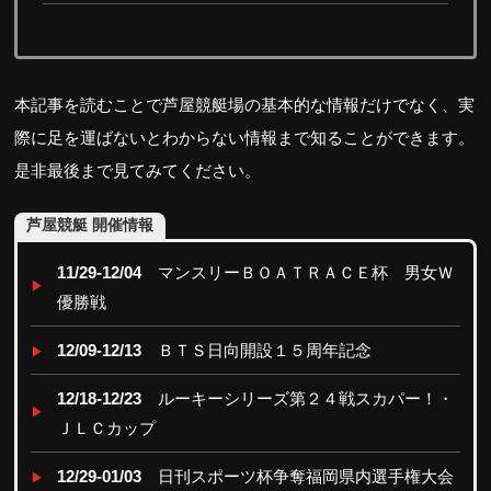
本記事を読むことで芦屋競艇場の基本的な情報だけでなく、実
際に足を運ばないとわからない情報まで知ることができます。
是非最後まで見てみてください。
芦屋競艇 開催情報
11/29-12/04
マンスリーＢＯＡＴＲＡＣＥ杯 男女Ｗ
優勝戦
12/09-12/13
ＢＴＳ日向開設１５周年記念
12/18-12/23
ルーキーシリーズ第２４戦スカパー！・
ＪＬＣカップ
12/29-01/03
日刊スポーツ杯争奪福岡県内選手権大会