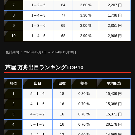
7
1 – 2 – 5
84
3.60 %
2,207 円
8
1 – 4 – 3
77
3.30 %
1,738 円
9
1 – 3 – 6
69
3.00 %
2,851 円
10
1 – 4 – 5
68
2.90 %
2,906 円
集計期間 ： 2023年12月1日 ～ 2024年11月30日
芦屋 万舟出目ランキングTOP10
順位
出目
回数
割合
平均配当
1
5 – 1 – 6
18
0.80 %
15,439 円
2
4 – 1 – 5
16
0.70 %
15,388 円
3
4 – 5 – 2
16
0.70 %
15,371 円
4
5 – 1 – 3
16
0.70 %
20,178 円
5
2 – 4 – 1
13
0.60 %
14,565 円