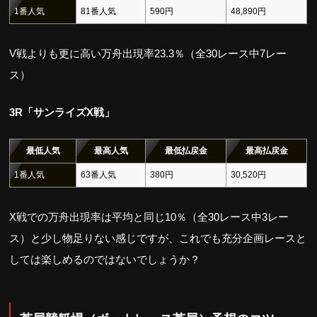
1番人気
81番人気
590円
48,890円
V戦よりも更に高い万舟出現率23.3％（全30レース中7レー
ス）
3R「サンライズX戦」
最低人気
最高人気
最低払戻金
最高払戻金
1番人気
63番人気
380円
30,520円
X戦での万舟出現率は平均と同じ10％（全30レース中3レー
ス）と少し物足りない感じですが、これでも充分企画レースと
しては楽しめるのではないでしょうか？