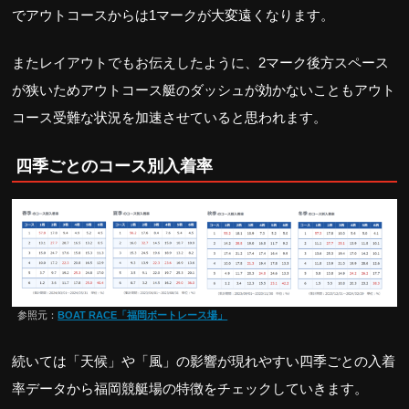
でアウトコースからは1マークが大変遠くなります。
またレイアウトでもお伝えしたように、2マーク後方スペース
が狭いためアウトコース艇のダッシュが効かないこともアウト
コース受難な状況を加速させていると思われます。
四季ごとのコース別入着率
参照元：
BOAT RACE「福岡ボートレース場」
続いては「天候」や「風」の影響が現れやすい四季ごとの入着
率データから福岡競艇場の特徴をチェックしていきます。