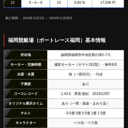
10
3 – 4 – 6
15
0.60 %
17,036 円
集計期間 ： 2023年12月1日 ～ 2024年11月30日
福岡競艇場（ボートレース福岡）基本情報
所在地
福岡県福岡市中央区那の津1-7-5
モーター・交換時期
減音モーター（ヤマト331型）・毎年6月
水面・水質
海（一部河川）・汽水
干満差
あり
コースレコード
1.43.5 茅原 悠紀 2014/12/07
オリジナル展示タイム
あり（一周・直線・まわり足）
チルト
-0.5度 0度 0.5度 1度 1.5度
キャラクター
ペラ坊・ペラ美