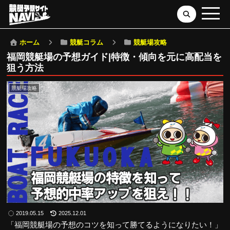
ホーム
競艇コラム
競艇場攻略
福岡競艇場の予想ガイド|特徴・傾向を元に高配当を
狙う方法
競艇場攻略
2019.05.15
2025.12.01
「福岡競艇場の予想のコツを知って勝てるようになりたい！」