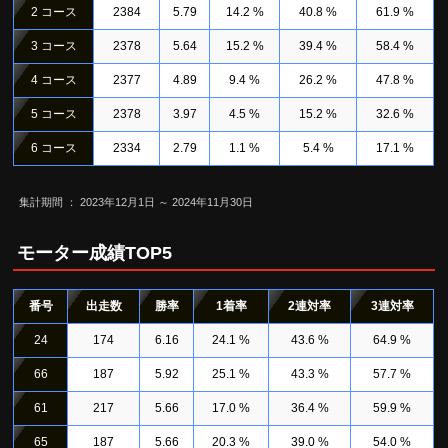
2 コース
2384
5.79
14.2 %
40.8 %
61.9 %
3 コース
2378
5.64
15.2 %
39.4 %
58.4 %
4 コース
2377
4.89
9.4 %
26.2 %
47.8 %
5 コース
2378
3.97
4.5 %
15.2 %
32.6 %
6 コース
2334
2.79
1.1 %
5.4 %
17.1 %
集計期間 ： 2023年12月1日 ～ 2024年11月30日
モーター成績TOP5
番号
出走数
勝率
1着率
2連対率
3連対率
24
174
6.16
24.1 %
43.6 %
64.9 %
66
187
5.92
25.1 %
43.3 %
57.7 %
61
217
5.66
17.0 %
36.4 %
59.9 %
65
187
5.66
20.3 %
39.0 %
54.0 %