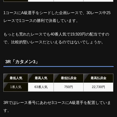
1コースにA級選手をシードした企画レースで、30レース中25
レースで1コースの勝利で決着しています。
もっとも荒れたレースでも40番人気で19,920円の配当ですの
で、比較的堅いレースだといえるのではないでしょうか。
3R「カタメン3」
最低人気
最高人気
最低払戻金
最高払戻金
1番人気
63番人気
750円
22,730円
3Rではレース番号にあわせ3コースにA級選手を配置していま
す。