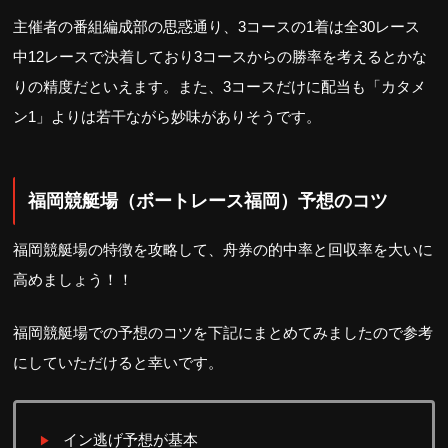
主催者の番組編成部の思惑通り、3コースの1着は全30レース
中12レースで決着しており3コースからの勝率を考えるとかな
りの精度だといえます。また、3コースだけに配当も「カタメ
ン1」よりは若干ながら妙味がありそうです。
福岡競艇場（ボートレース福岡）予想のコツ
福岡競艇場の特徴を攻略して、舟券の的中率と回収率を大いに
高めましょう！！
福岡競艇場での予想のコツを下記にまとめてみましたので参考
にしていただけると幸いです。
イン逃げ予想が基本