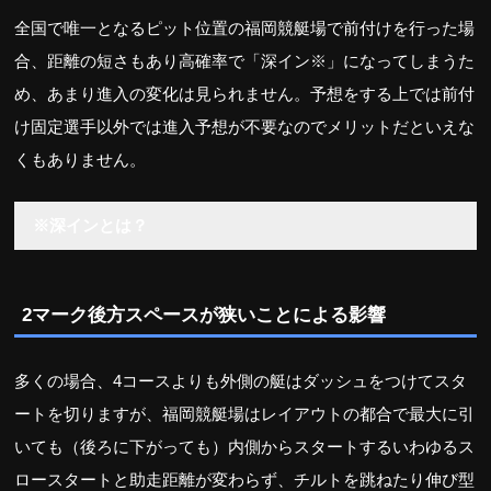
全国で唯一となるピット位置の福岡競艇場で前付けを行った場
合、距離の短さもあり高確率で「深イン※」になってしまうた
め、あまり進入の変化は見られません。予想をする上では前付
け固定選手以外では進入予想が不要なのでメリットだといえな
くもありません。
※深インとは？
2マーク後方スペースが狭いことによる影響
多くの場合、4コースよりも外側の艇はダッシュをつけてスタ
ートを切りますが、福岡競艇場はレイアウトの都合で最大に引
いても（後ろに下がっても）内側からスタートするいわゆるス
ロースタートと助走距離が変わらず、チルトを跳ねたり伸び型