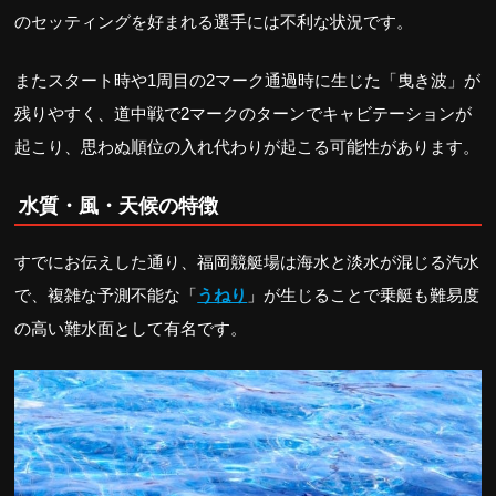
のセッティングを好まれる選手には不利な状況です。
またスタート時や1周目の2マーク通過時に生じた「曳き波」が
残りやすく、道中戦で2マークのターンでキャビテーションが
起こり、思わぬ順位の入れ代わりが起こる可能性があります。
水質・風・天候の特徴
すでにお伝えした通り、福岡競艇場は海水と淡水が混じる汽水
で、複雑な予測不能な「
うねり
」が生じることで乗艇も難易度
の高い難水面として有名です。