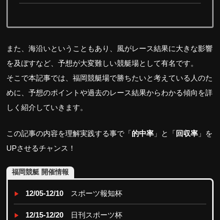
また、海沿いということもあり、風がレース結果に大きな影響
を及ぼすなど、予想が大変難しい競艇場として有名です。
そこで本記事では、福岡競艇場で勝ちたいと考えている人のた
めに、予想のポイントや過去のレース結果からわかる傾向を詳
しく紹介していきます。
この記事の内容を理解実践する事で「
的中率
」と「
回収率
」を
UPさせるチャンス！
福岡競艇 開催情報
12/05-12/10
スポーツ報知杯
12/15-12/20
日刊スポーツ杯