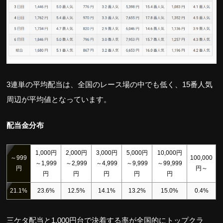
3連単の平均配当は、全国のレース場の中でも低く、15番人気
周辺が平均値となっています。
配当金分布
1,000円
2,000円
3,000円
5,000円
10,000円
～999
100,000
～1,999
～2,999
～4,999
～9,999
～99,999
円
円～
円
円
円
円
円
21.1%
23.6%
12.5%
14.1%
13.2%
15.0%
0.4%
三ケタ配当と1,000円台で決着する率が全国的にトップクラ