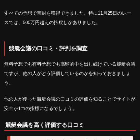
すべての予想で帯封を獲得できました。特に11月25日のレー
スでは、500万円超えの払戻しがありました。
競艇会議の口コミ・評判を調査
無料予想でも有料予想でも高額的中を出し続けている競艇会議
ですが、他の人がどう評価しているのかを知っておきましょ
う。
他の人が使った競艇会議の口コミの評価を知ることでサイトが
安全か1つの指標になるでしょう。
競艇会議を高く評価する口コミ