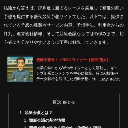
結論から言えば、評判通り勝てるレースを厳選して精度の高い
予想を提供する優良競艇予想サイトでした。以下では、提供さ
れている予想の種類やサービス内容、予想手法、利用者からの
評判、運営会社情報、そして競艇会議ならではの強みまで、初
心者にも分かりやすいように丁寧に解説していきます。
競艇予想サイトNAVI ライター【原田 翔太】
大学在学中からWebライターとして活動し、ギャ
ンブル系コンテンツを中心に執筆。特にAI技術や
データ解析を活用した競艇予想に強みを持つ競艇
歴はチーム内で最も短いが、最新技術を駆使した
分析力と、誰にでも分かりやすい文章力が高く評
価され、北村からオファーを受ける。
Xアカウント
目次
競艇会議とは？
競艇会議の基本情報