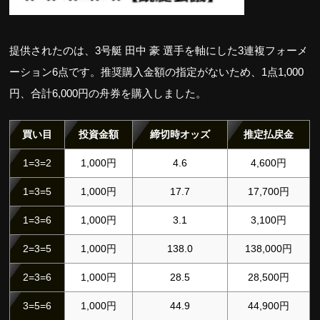
提供されたのは、3号艇 田中 豪 選手を軸にした3連複フォーメ
ーション6点です。推奨購入金額の指定がないため、1点1,000
円、合計6,000円の舟券を購入しました。
買い目
投資金額
締切時オッズ
推定払戻金
1=3=2
1,000円
4.6
4,600円
1=3=5
1,000円
17.7
17,700円
1=3=6
1,000円
3.1
3,100円
2=3=5
1,000円
138.0
138,000円
2=3=6
1,000円
28.5
28,500円
3=5=6
1,000円
44.9
44,900円