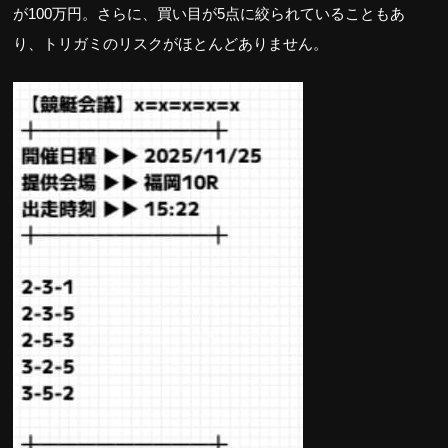
が100万円。さらに、買い目が5点に絞られていることもあ
り、トリガミのリスクがほとんどありません。