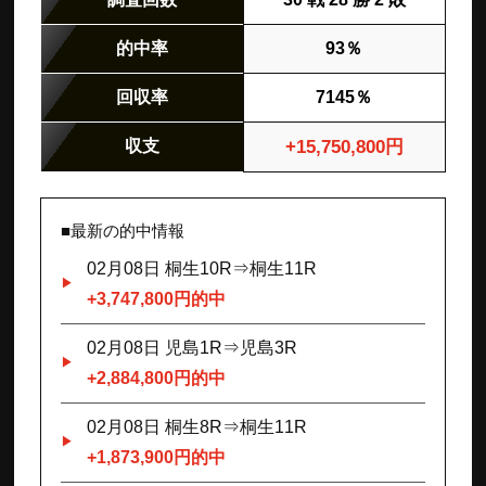
的中率
93％
回収率
7145％
収支
+15,750,800円
■最新の的中情報
02月08日 桐生10R⇒桐生11R
+3,747,800円的中
02月08日 児島1R⇒児島3R
+2,884,800円的中
02月08日 桐生8R⇒桐生11R
+1,873,900円的中