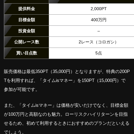
提供料金
2,000PT
目標金額
400万円
投資金額
–
公開レース数
2レース（コロガシ）
買い目点数
5点
販売価格は最低350PT（35,000円）となりますが、特典の200P
Tを利用すれば、「タイムisマネー」を150PT（15,000円）で
参加が可能です。
また、「タイムisマネー」は価格が安いだけでなく、目標金額
が100万円と高額なのも魅力。ローリスクハイリターンを目指
せるため、初めて利用するときにおすすめのプランだといえる
でしょう。