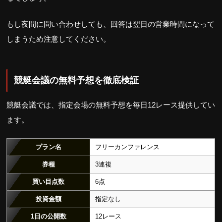
もし夜間に問い合わせしても、回答は翌日の営業時間になって
しまうため注意してください。
競艇会議の無料予想を徹底検証
競艇会議では、指定会場の無料予想を毎日12レース提供してい
ます。
プラン名
フリーカンファレンス
券種
3連複
買い目点数
6点
投資金額
指定なし
1日の
公開数
12レース