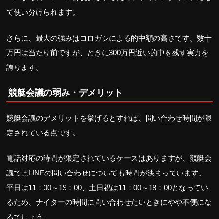
て使い分けられます。
さらに、最大の強みはコロガシによる的中額の高さです。数十
万円は当たり前ですが、ときに300万円近い的中を残す実力を
誇ります。
競艇会議の弱み・デメリット
競艇会議のデメリットを挙げるとすれば、問い合わせ時間が限
定されている点です。
電話対応の時間が限定されているケースはありますが、競艇会
議ではLINEの問い合わせについても時間が決まっています。
平日は11：00～19：00、土日祝は11：00～18：00となってい
るため、ナイターの時間に問い合わせたいときにやや不便にな
るでしょう。