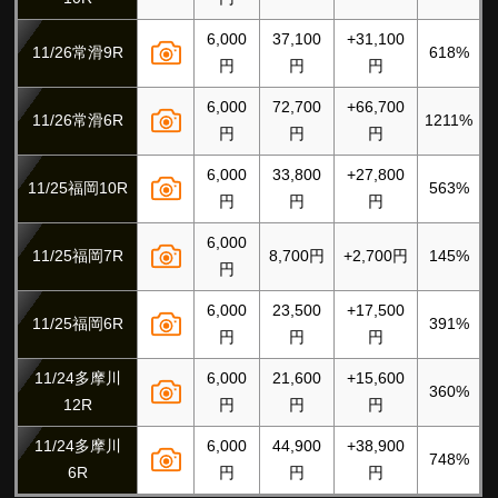
6,000
37,100
+31,100
11/26常滑9R
618%
円
円
円
6,000
72,700
+66,700
11/26常滑6R
1211%
円
円
円
6,000
33,800
+27,800
11/25福岡10R
563%
円
円
円
6,000
11/25福岡7R
8,700円
+2,700円
145%
円
6,000
23,500
+17,500
11/25福岡6R
391%
円
円
円
11/24多摩川
6,000
21,600
+15,600
360%
12R
円
円
円
11/24多摩川
6,000
44,900
+38,900
748%
6R
円
円
円