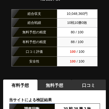
総合収支
10,048,360円
総合戦績
10戦10勝0敗
無料予想の精度
80 / 100
有料予想の精度
88 / 100
口コミ評価
100
/ 100
安全性
100
/ 100
有料予想
無料予想
口コミ
調査回数
30
戦
28
勝
2
敗