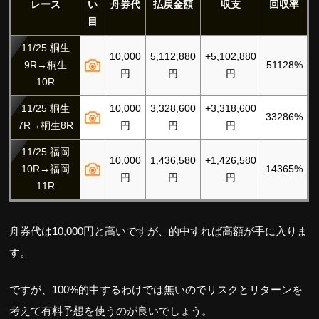
レース
い
舟券代
払戻金額
収支
回収率
目
11/25 桐生
10,000
5,112,880
+5,102,880
9R→桐生
51128%
円
円
円
10R
11/25 桐生
10,000
3,328,600
+3,318,600
33286%
7R→桐生8R
円
円
円
11/25 福岡
10,000
1,436,580
+1,426,580
10R→福岡
14365%
円
円
円
11R
舟券代は10,000円と高いですが、的中すれば高額が手に入りま
す。
ですが、100%的中するわけでは無いのでリスクとリターンを
考えて有料予想を使うのが良いでしょう。