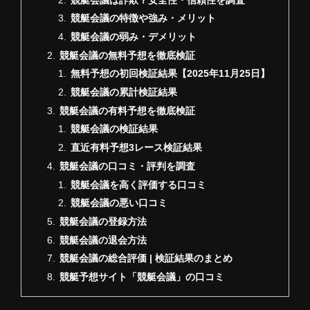
競艇会議は詐欺？安全性・信頼性を調査
競艇会議の特徴や強み・メリット
競艇会議の弱み・デメリット
競艇会議の無料予想を徹底検証
無料予想の初回検証結果【2025年11月25日】
競艇会議の累計検証結果
競艇会議の有料予想を徹底検証
競艇会議の検証結果
直近有料予想3レース検証結果
競艇会議の口コミ・評判を調査
競艇会議を高く評価する口コミ
競艇会議の悪い口コミ
競艇会議の登録方法
競艇会議の退会方法
競艇会議の総合評価 | 検証結果のまとめ
競艇予想サイト「競艇会議」の口コミ