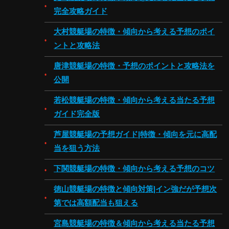
完全攻略ガイド
大村競艇場の特徴・傾向から考える予想のポイ
ントと攻略法
唐津競艇場の特徴・予想のポイントと攻略法を
公開
若松競艇場の特徴・傾向から考える当たる予想
ガイド完全版
芦屋競艇場の予想ガイド|特徴・傾向を元に高配
当を狙う方法
下関競艇場の特徴・傾向から考える予想のコツ
徳山競艇場の特徴と傾向対策|イン強だが予想次
第では高額配当も狙える
宮島競艇場の特徴＆傾向から考える当たる予想