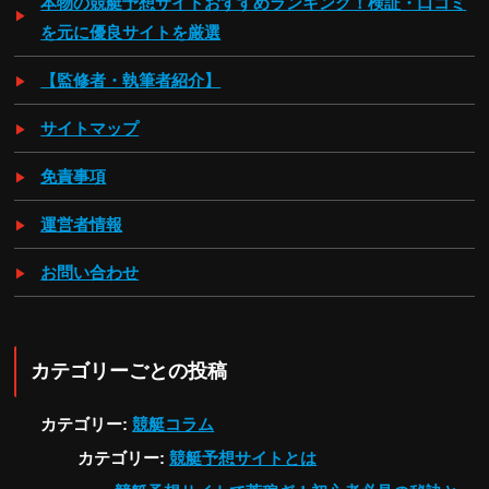
本物の競艇予想サイトおすすめランキング！検証・口コミ
を元に優良サイトを厳選
【監修者・執筆者紹介】
サイトマップ
免責事項
運営者情報
お問い合わせ
カテゴリーごとの投稿
カテゴリー:
競艇コラム
カテゴリー:
競艇予想サイトとは