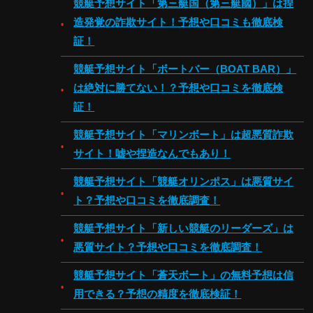
競艇予想サイト「第三艇国（第三艇國）」は捏
造発覚の詐欺サイト！予想や口コミも徹底検
証！
競艇予想サイト「ボートバー（BOAT BAR）」
は絶対に勝てない！？予想や口コミを徹底検
証！
競艇予想サイト「マリンボート」は超悪質詐欺
サイト！嘘や捏造なんでもあり！
競艇予想サイト「競艇オリンポス」は悪質サイ
ト？予想や口コミを徹底調査！
競艇予想サイト「新しい競艇のリーダーズ」は
悪質サイト？予想や口コミを徹底調査！
競艇予想サイト「蒼天ボート」の無料予想は信
用できる？予想の精度を徹底検証！