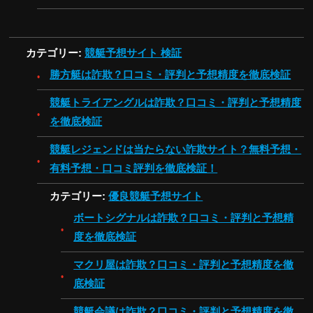
カテゴリー:
競艇予想サイト 検証
勝方艇は詐欺？口コミ・評判と予想精度を徹底検証
競艇トライアングルは詐欺？口コミ・評判と予想精度
を徹底検証
競艇レジェンドは当たらない詐欺サイト？無料予想・
有料予想・口コミ評判を徹底検証！
カテゴリー:
優良競艇予想サイト
ボートシグナルは詐欺？口コミ・評判と予想精
度を徹底検証
マクリ屋は詐欺？口コミ・評判と予想精度を徹
底検証
競艇会議は詐欺？口コミ・評判と予想精度を徹