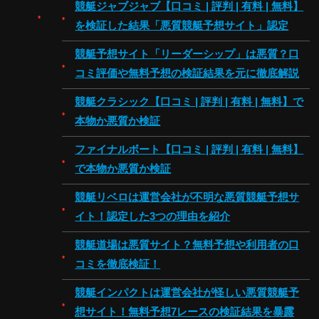
競艇ジャブジャブ【口コミ | 評判 | 有料 | 無料】
を検証した結果「悪質競艇予想サイト」認定
競艇予想サイト「リーダーシップ」は悪質？口
コミ評価や無料予想の検証結果を元に徹底解説
競艇クラシック【口コミ | 評判 | 有料 | 無料】で
本物か悪質か検証
ファイナルボート【口コミ | 評判 | 有料 | 無料】
で本物か悪質か検証
競艇リベロは運営会社が不明な悪質競艇予想サ
イト！認定した3つの理由を紹介
競艇道場は悪質サイト？無料予想や利用者の口
コミを徹底検証！
競艇インパクトは運営会社が怪しい悪質競艇予
想サイト！無料予想7レースの検証結果を暴露