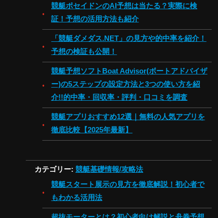
競艇ポセイドンのAI予想は当たる？実際に検
証！予想の活用方法も紹介
「競艇ダメダス.NET」の見方や的中率を紹介！
予想の検証も公開！
競艇予想ソフトBoat Advisor(ボートアドバイザ
ー)の5ステップの設定方法と3つの使い方を紹
介!!的中率・回収率・評判・口コミを調査
競艇アプリおすすめ12選｜無料の人気アプリを
徹底比較【2025年最新】
カテゴリー:
競艇基礎情報/攻略法
競艇スタート展示の見方を徹底解説！初心者で
もわかる活用法
超抜モーターとは？初心者向け解説と舟券予想