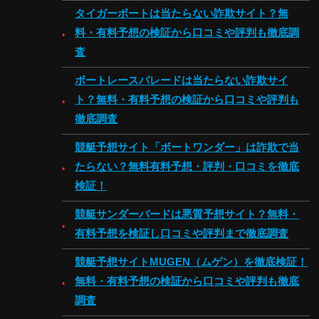
タイガーボートは当たらない詐欺サイト？無
料・有料予想の検証から口コミや評判も徹底調
査
ボートレースパレードは当たらない詐欺サイ
ト？無料・有料予想の検証から口コミや評判も
徹底調査
競艇予想サイト「ボートワンダー」は詐欺で当
たらない？無料有料予想・評判・口コミを徹底
検証！
競艇サンダーバードは悪質予想サイト？無料・
有料予想を検証し口コミや評判まで徹底調査
競艇予想サイトMUGEN（ムゲン）を徹底検証！
無料・有料予想の検証から口コミや評判も徹底
調査