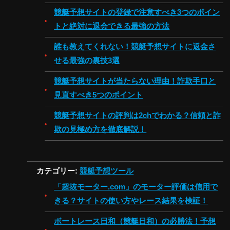
競艇予想サイトの登録で注意すべき3つのポイン
トと絶対に退会できる最強の方法
誰も教えてくれない！競艇予想サイトに返金さ
せる最強の裏技3選
競艇予想サイトが当たらない理由！詐欺手口と
見直すべき5つのポイント
競艇予想サイトの評判は2chでわかる？信頼と詐
欺の見極め方を徹底解説！
カテゴリー:
競艇予想ツール
「超抜モーター.com」のモーター評価は信用で
きる？サイトの使い方やレース結果を検証！
ボートレース日和（競艇日和）の必勝法！予想