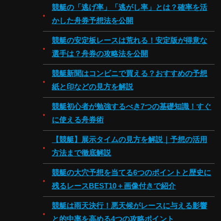
競艇の「逃げ率」「逃がし率」とは？確率を活
かした舟券予想法を公開
競艇の安定板レースは荒れる！安定版が得意な
選手は？舟券の攻略法を公開
競艇新聞はコンビニで買える？おすすめの予想
紙と印などの見方を解説
競艇初心者が勉強するべき7つの基礎知識！すぐ
に使える舟券術
【競艇】展示タイムの見方を解説｜予想の活用
方法まで徹底解説
競艇の大穴予想を当てる6つのポイントと歴史に
残るレースBEST10＋画像付きで紹介
競艇は雨天決行！悪天候がレースに与える影響
と的中率を高める4つの攻略ポイント