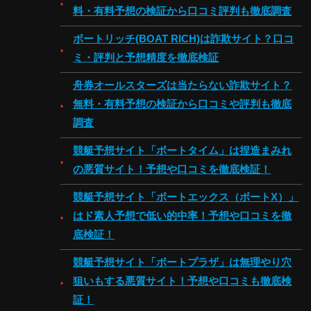
料・有料予想の検証から口コミ評判も徹底調査
ボートリッチ(BOAT RICH)は詐欺サイト？口コ
ミ・評判と予想精度を徹底検証
舟券オールスターズは当たらない詐欺サイト？
無料・有料予想の検証から口コミや評判も徹底
調査
競艇予想サイト「ボートタイム」は捏造まみれ
の悪質サイト！予想や口コミを徹底検証！
競艇予想サイト「ボートエックス（ボートX）」
はド素人予想で低い的中率！予想や口コミを徹
底検証！
競艇予想サイト「ボートプラザ」は無理やり穴
狙いもする悪質サイト！予想や口コミも徹底検
証！