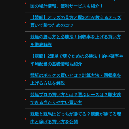
国の場外情報、便利サービスも紹介！
【競艇】オッズの見方と歴30年が教えるオッズ
買いで勝つためのコツ
競艇の勝ち方と必勝法！回収率を上げる買い方
を徹底解説
【競艇】2連単で稼ぐための必勝法！的中確率や
平均配当の基礎情報も紹介
競艇のボックス買いとは？計算方法・回収率を
上げる方法を解説
競艇プロの買い方とは？選ぶレースは？即実践
できる当たりやすい買い方
競艇と競馬はどっちが勝てる？競艇が勝てる理
由と稼げる買い方を公開