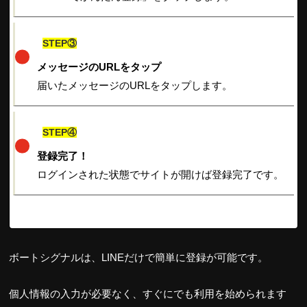
STEP③
メッセージのURLをタップ
届いたメッセージのURLをタップします。
STEP④
登録完了！
ログインされた状態でサイトが開けば登録完了です。
ボートシグナルは、LINEだけで簡単に登録が可能です。
個人情報の入力が必要なく、すぐにでも利用を始められます