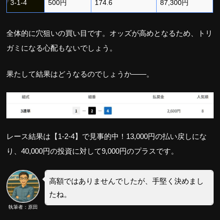
3-1-4
500円
174.6
87,300円
全体的に穴狙いの買い目です。オッズが高めとなるため、トリ
ガミになる心配もないでしょう。
果たして結果はどうなるのでしょうか――。
レース結果は【1-2-4】で見事的中！13,000円の払い戻しにな
り、40,000円の投資に対して9,000円のプラスです。
高額ではありませんでしたが、手堅く決めまし
たね。
執筆者：原田