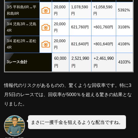
3/5 平和島6R→平
20,000
1,078,590
+1,058,590
5392%
和島8R
円
円
円
3/4 児島3R→児島
20,000
621,760円
+601,760円
3108%
4R
円
3/4 若松2R→若松
20,000
821,640円
+801,640円
4108%
4R
円
60,000
2,521,990
+2,461,990
3レース合計
4103%
円
円
円
情報代のリスクがあるものの、驚くような回収率です。特に3
月5日のレースでは、回収率が5000％を超える驚きの結果とな
りました。
まさに一攫千金を狙えるような配当ですね。