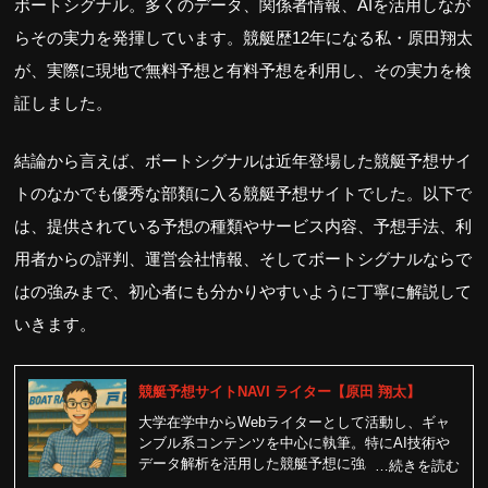
ボートシグナル。多くのデータ、関係者情報、AIを活用しなが
らその実力を発揮しています。競艇歴12年になる私・原田翔太
が、実際に現地で無料予想と有料予想を利用し、その実力を検
証しました。
結論から言えば、ボートシグナルは近年登場した競艇予想サイ
トのなかでも優秀な部類に入る競艇予想サイトでした。以下で
は、提供されている予想の種類やサービス内容、予想手法、利
用者からの評判、運営会社情報、そしてボートシグナルならで
はの強みまで、初心者にも分かりやすいように丁寧に解説して
いきます。
競艇予想サイトNAVI ライター【原田 翔太】
大学在学中からWebライターとして活動し、ギャ
ンブル系コンテンツを中心に執筆。特にAI技術や
データ解析を活用した競艇予想に強みを持つ競艇
歴はチーム内で最も短いが、最新技術を駆使した