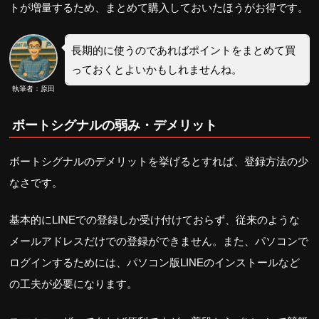
トが増量するため、まとめて購入しておいたほうがお得です。
長期的に使うのであればポイントをまとめて買
っておくとよいかもしれませんね。
執筆者：原田
ボートシグナルの弱み・デメリット
ボートシグナルのデメリットを挙げるとすれば、登録方法の少
なさです。
基本的にLINEでの登録しか受け付けておらず、従来のような
メールアドレスだけでの登録ができません。また、パソコンで
ログインするためには、パソコン版LINEのインストールなど
の工夫が必要になります。