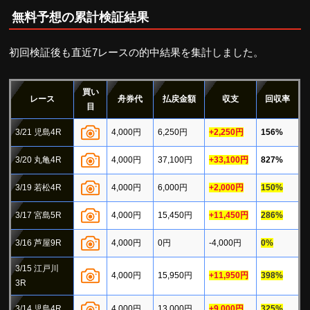
無料予想の累計検証結果
初回検証後も直近7レースの的中結果を集計しました。
買い
レース
舟券代
払戻金額
収支
回収率
目
3/21 児島4R
4,000円
6,250円
+2,250円
156%
3/20 丸亀4R
4,000円
37,100円
+33,100円
827%
3/19 若松4R
4,000円
6,000円
+2,000円
150
%
3/17 宮島5R
4,000円
15,450円
+11,450円
286
%
3/16 芦屋9R
4,000円
0円
-4,000円
0
%
3/15 江戸川
4,000円
15,950円
+11,950円
398
%
3R
3/14 児島4R
4,000円
13,000円
+9,000円
325
%