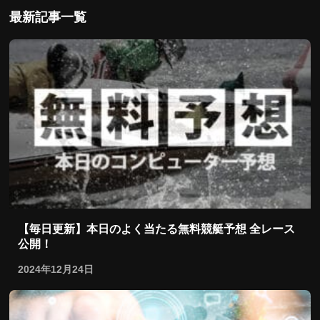
最新記事一覧
【毎日更新】本日のよく当たる無料競艇予想 全レース
公開！
2024年12月24日