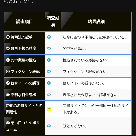
のとおりです。
調査結
調査項目
結果詳細
果
① 特商法の記載
◎
法令に基づき不備なく記載されている。
② 無料予想の精度
◎
的中率が高め。
③ 的中実績の捏造
◎
捏造されている形跡がない
④ フィクション表記
◎
フィクションの記載がない。
⑤ 他サイトへの誘導
◎
他サイトへの誘導がない。
⑥ 不明な料金請求
◎
表示された金額以上の請求がない。
⑦他の悪質サイトとの
悪質サイトではいが一部同一住所のサイ
△
関連性
トがある。
⑧ 悪い口コミのボリ
◎
ほとんどない。
ューム