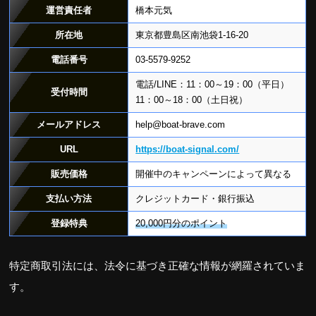
運営責任者
橋本元気
所在地
東京都豊島区南池袋1-16-20
電話番号
03-5579-9252
電話/LINE：11：00～19：00（平日）
受付時間
11：00～18：00（土日祝）
メールアドレス
help@boat-brave.com
URL
https://boat-signal.com/
販売価格
開催中のキャンペーンによって異なる
支払い方法
クレジットカード・銀行振込
登録特典
20,000円分のポイント
特定商取引法には、法令に基づき正確な情報が網羅されていま
す。