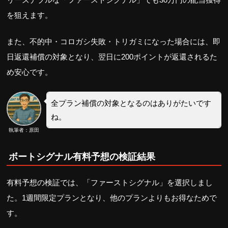
を狙えます。
また、不的中・コロガシ失敗・トリガミになった場合には、即
日返還補償の対象となり、翌日に200ポイントが返還されるた
め安心です。
全プラン補償の対象となるのはありがたいです
ね。
執筆者：原田
ボートシグナル有料予想の検証結果
有料予想の検証では、「ファーストシグナル」を選択しまし
た。1週間限定プランとなり、他のプランよりもお得なためで
す。