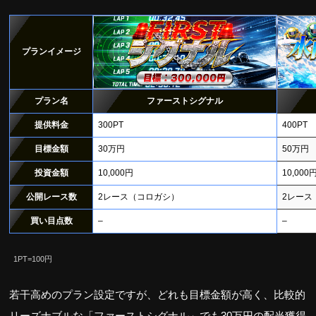
プランイメージ
プラン名
ファーストシグナル
提供料金
300PT
400PT
目標金額
30万円
50万円
投資金額
10,000円
10,000
公開レース数
2レース（コロガシ）
2レース
買い目点数
–
–
1PT=100円
若干高めのプラン設定ですが、どれも目標金額が高く、比較的
リーズナブルな「ファーストシグナル」でも30万円の配当獲得