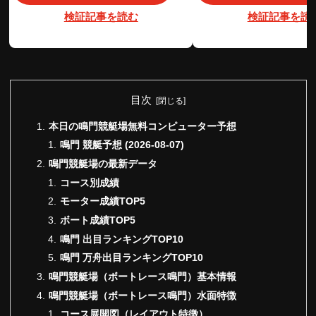
検証記事を読む
検証記事を読
目次
本日の鳴門競艇場無料コンピューター予想
鳴門 競艇予想 (2026-08-07)
鳴門競艇場の最新データ
コース別成績
モーター成績TOP5
ボート成績TOP5
鳴門 出目ランキングTOP10
鳴門 万舟出目ランキングTOP10
鳴門競艇場（ボートレース鳴門）基本情報
鳴門競艇場（ボートレース鳴門）水面特徴
コース展開図（レイアウト特徴）