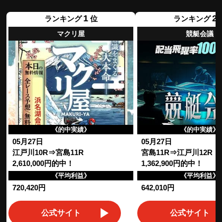
1
2
ランキング
位
ランキング
マクリ屋
競艇会議
《的中実績》
《的中実績》
05月27日
05月27日
江戸川10R⇒宮島11R
宮島11R⇒江戸川12R
2,610,000円
的中！
1,362,900円
的中！
《平均利益》
《平均利益》
720,420円
642,010円
公式サイト
公式サイト