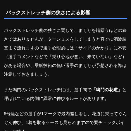
バックストレッチ側の狭さによる影響
バックストレッチ側の狭さに関して、まくりを躊躇うほどの狭
さではありませんが、ターンミスをしてしまうと直ぐに消波装
置まで流れますので選手心理的には「サイドのかかり」に不安
（選手コメントなどで「乗り心地が悪い、来ていない」など）
がある場合や、乗艇技術の低い選手のまくりが予想される際は
注意しておきましょう。
また鳴門のバックストレッチには、選手間で
「鳴門の花道」
と
呼ばれている内側に異常に伸びるルートがあります。
6号艇などの選手が1マークで最内差しをし、花道に乗ってぐん
ぐん伸び、1着を取るケースも見られますので要チェックポイ