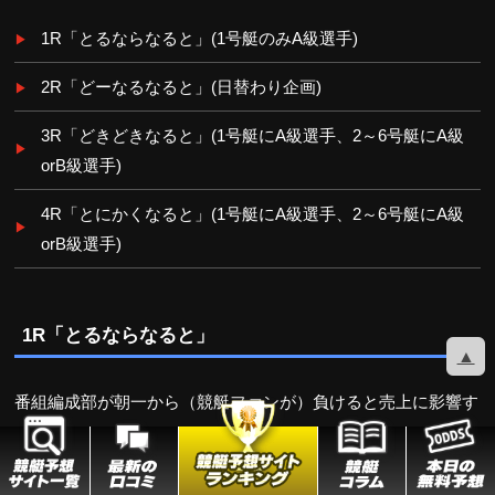
1R「とるならなると」(1号艇のみA級選手)
2R「どーなるなると」(日替わり企画)
3R「どきどきなると」(1号艇にA級選手、2～6号艇にA級
orB級選手)
4R「とにかくなると」(1号艇にA級選手、2～6号艇にA級
orB級選手)
1R「とるならなると」
▲
番組編成部が朝一から（競艇ファンが）負けると売上に影響す
るので、予想しやすく当てやすいレースを！と作られただけ
に、全体のイン逃げ率49％に対してこのレースでは平均70%を