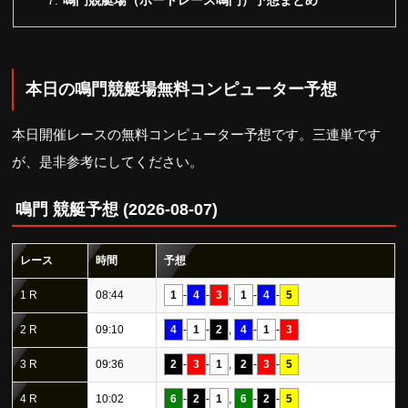
鳴門競艇場（ボートレース鳴門）予想まとめ
本日の鳴門競艇場無料コンピューター予想
本日開催レースの無料コンピューター予想です。三連単です
が、是非参考にしてください。
鳴門 競艇予想 (2026-08-07)
レース
時間
予想
1 R
08:44
1
-
4
-
3
,
1
-
4
-
5
2 R
09:10
4
-
1
-
2
,
4
-
1
-
3
3 R
09:36
2
-
3
-
1
,
2
-
3
-
5
4 R
10:02
6
-
2
-
1
,
6
-
2
-
5