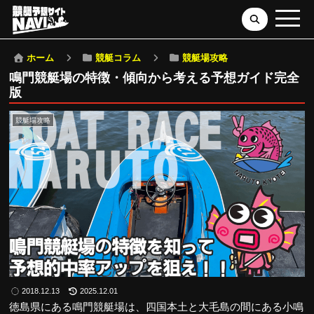
ホーム
競艇コラム
競艇場攻略
鳴門競艇場の特徴・傾向から考える予想ガイド完全
版
競艇場攻略
2018.12.13
2025.12.01
徳島県にある鳴門競艇場は、四国本土と大毛島の間にある小鳴