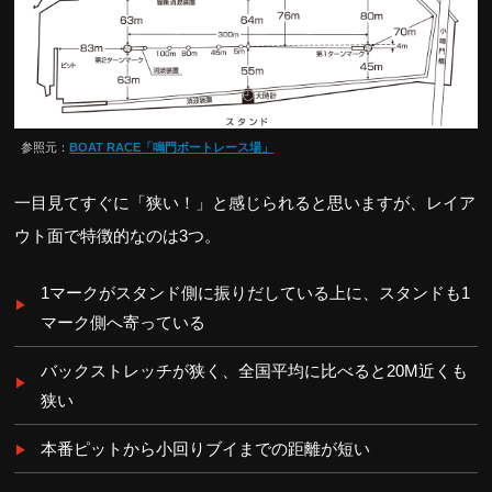
参照元：
BOAT RACE「鳴門ボートレース場」
一目見てすぐに「狭い！」と感じられると思いますが、レイア
ウト面で特徴的なのは3つ。
1マークがスタンド側に振りだしている上に、スタンドも1
マーク側へ寄っている
バックストレッチが狭く、全国平均に比べると20M近くも
狭い
本番ピットから小回りブイまでの距離が短い