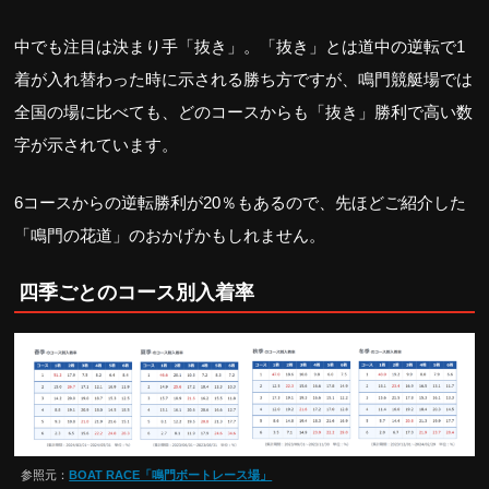
中でも注目は決まり手「抜き」。「抜き」とは道中の逆転で1
着が入れ替わった時に示される勝ち方ですが、鳴門競艇場では
全国の場に比べても、どのコースからも「抜き」勝利で高い数
字が示されています。
6コースからの逆転勝利が20％もあるので、先ほどご紹介した
「鳴門の花道」のおかげかもしれません。
四季ごとのコース別入着率
参照元：
BOAT RACE「鳴門ボートレース場」