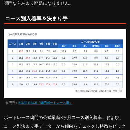
鳴門ならあまり問題になりません。
コース別入着率＆決まり手
参照元：
BOAT RACE「鳴門ボートレース場」
ボートレース鳴門の公式最新3ヶ月コース別入着率、および、
コース別決まり手データーから傾向をチェックし特徴をピック