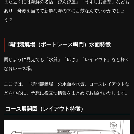
また近くには海鮮の名店「びんび屋」「うずしお食堂」なども
あり、舟券を当てて新鮮な海の幸に舌鼓なんていかがでしょ
う？
鳴門競艇場（ボートレース鳴門）水面特徴
同じように見えても「水質」「広さ」「レイアウト」など様々
な各レース場。
ここでは、「鳴門競艇場」の水面や水質、コースレイアウトな
どを中心に、予想に役立つ情報をまとめてお届けいたします。
コース展開図（レイアウト特徴）