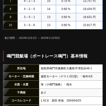
7
4 – 2 – 3
15
0.70 %
13,757 円
8
4 – 2 – 5
14
0.60 %
18,434 円
9
3 – 5 – 1
13
0.60 %
16,631 円
10
3 – 5 – 6
13
0.60 %
22,817 円
集計期間 ： 2023年12月1日 ～ 2024年11月30日
鳴門競艇場（ボートレース鳴門）基本情報
所在地
徳島県鳴門市撫養町大桑島字濘岩浜48-1
モーター・交換時期
減音モーター（ヤマト331型）・毎年4月
水面・水質
海（小鳴門海峡）・海水
干満差
あり
コースレコード
1.42.8 原田 幸哉 2004/04/25