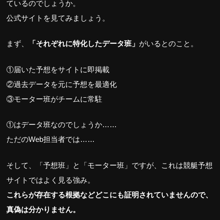
ているのでしょうか。
公式サイトを見てみましょう。
まず、
「それぞれに特化したデータ班」
がいるとのこと。
①届いた予想をサイトに即掲載
②過去データを元に予想を最適化
③モーター班がチームに常駐
①はデータ班なのでしょうか……
ただのWeb担当者では……
そして、「予想班」と「モーター班」ですが、これは競艇予想
サイトではよく見る強み。
これらが存在する根拠などどこにも証明されていませんので、
真偽は分かりません。