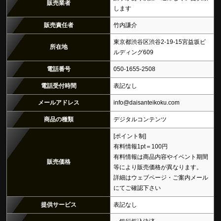
販売業者
します
販売責任者
竹内謙介
東京都渋谷区渋谷2-19-15宮益坂ビ
所在地
ルディング609
電話番号
050-1655-2508
電話受付時間
表記なし
メールアドレス
info@daisanteikoku.com
商品の種類
デジタルコンテンツ
[ポイント制]
有料情報1pt＝100円
有料情報は商品内容やイベント期間
販売価格
等により販売価格が異なります。
詳細はウェブページ・ご案内メール
にてご確認下さい
提供サービス
表記なし