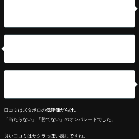
色に近い背景は目がチカチカして見づらく、とても使
いにくい
やっぱ悪徳ですよね、問い合わせても返ってこない
し、だいたい当たんないし。お話になりません。
悪徳業者の可能性が高いと感じたね。無料予想の的中
率は低く、回収率も22%程度と惨敗
口コミはズタボロの
低評価だらけ。
「当たらない」「勝てない」のオンパレードでした。
良い口コミはサクラっぽい感じですね。