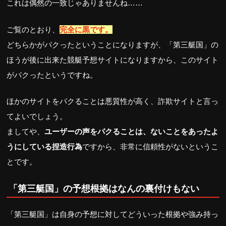
これは偶然の一致じゃありませんね……
ご覧のとおり、
完全に黒です。
どちらかがパクったということになりますが、「第三艇国」の
ほうが後に出来た競艇予想サイトになりますから、このサイト
がパクったというですね。
ほかのサイトをパクることは悪質性が高く、詐欺サイトと言っ
てよいでしょう。
ましてや、
ユーザーの声をパクることは、ないことをあったよ
うにしている捏造行為
ですから、非常に信頼性がないというこ
とです。
「第三艇国」の予想根拠はなんの裏付けもない
「第三艇国」は自身の予想に対してどういった根拠や強み持っ