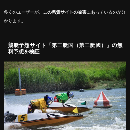
多くのユーザーが、
この悪質サイトの被害
にあっているのが分
かります。
競艇予想サイト「第三艇国（第三艇國）」の無
料予想を検証