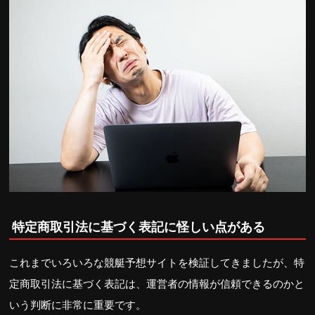
特定商取引法に基づく表記に怪しい点がある
これまでいろいろな競艇予想サイトを検証してきましたが、特
定商取引法に基づく表記は、運営者の情報が信頼できるのかと
いう判断に非常に重要です。