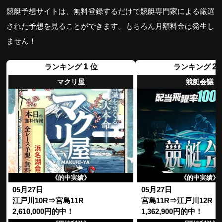
競艇予想サイトは、無料登録するだけで競艇専門家による厳選
された予想を見ることができます。もちろん月額料金は発生し
ません！
1
2
ランキング
位
ランキング
マクリ屋
競艇会議
《的中実績》
《的中実績》
05月27日
05月27日
江戸川10R⇒宮島11R
宮島11R⇒江戸川12R
2,610,000円
的中！
1,362,900円
的中！