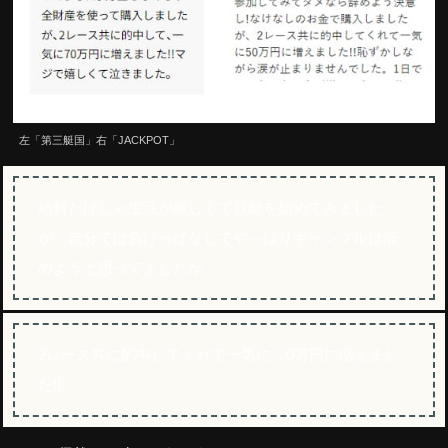
左「第三艇国」右「JACKPOT」
給料だけじゃ生活が厳しくて競艇を始めてみました
が、自分では負けっぱなしでやっぱりギャンブルは辞
めようと思ってましたが
2レース共に的中してくれて一気に〇0万円に増えまし
た!!