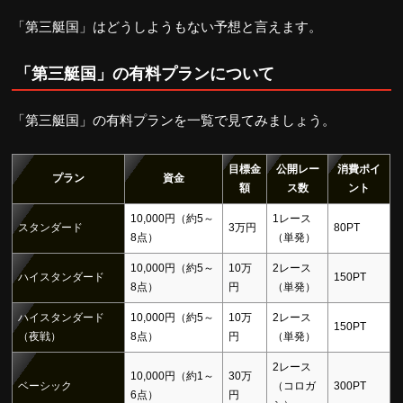
「第三艇国」はどうしようもない予想と言えます。
「第三艇国」の有料プランについて
「第三艇国」の有料プランを一覧で見てみましょう。
目標金
公開レー
消費ポイ
プラン
資金
額
ス数
ント
10,000円（約5～
1レース
スタンダード
3万円
80PT
8点）
（単発）
10,000円（約5～
10万
2レース
ハイスタンダード
150PT
8点）
円
（単発）
ハイスタンダード
10,000円（約5～
10万
2レース
150PT
（夜戦）
8点）
円
（単発）
2レース
10,000円（約1～
30万
ベーシック
（コロガ
300PT
6点）
円