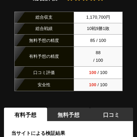
総合収支
1,170,700円
総合戦績
10戦9勝1敗
無料予想の精度
85 / 100
88
有料予想の精度
/ 100
口コミ評価
100
/ 100
安全性
100
/ 100
有料予想
無料予想
口コミ