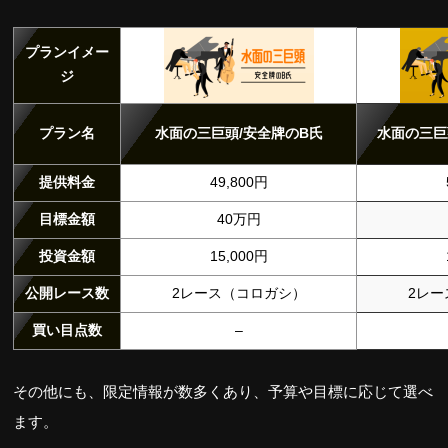
プランイメー
ジ
プラン名
水面の三巨頭/安全牌のB氏
水面の三巨
提供料金
49,800円
目標金額
40万円
投資金額
15,000円
公開レース数
2レース（コロガシ）
2レ
買い目点数
–
その他にも、限定情報が数多くあり、予算や目標に応じて選べ
ます。