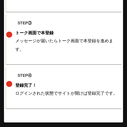
STEP③
トーク画面で本登録
メッセージが届いたらトーク画面で本登録を進めま
す。
STEP④
登録完了！
ログインされた状態でサイトが開けば登録完了です。