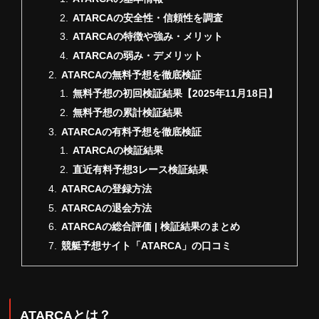
ATARCAの安全性・信頼性を調査
ATARCAの特徴や強み・メリット
ATARCAの弱み・デメリット
ATARCAの無料予想を徹底検証
無料予想の初回検証結果【2025年11月18日】
無料予想の累計検証結果
ATARCAの有料予想を徹底検証
ATARCAの検証結果
直近有料予想3レース検証結果
ATARCAの登録方法
ATARCAの退会方法
ATARCAの総合評価 | 検証結果のまとめ
競艇予想サイト「ATARCA」の口コミ
ATARCAとは？