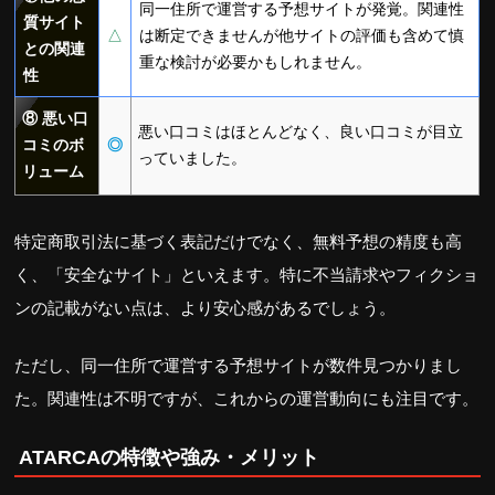
同一住所で運営する予想サイトが発覚。関連性
質サイト
△
は断定できませんが他サイトの評価も含めて慎
との関連
重な検討が必要かもしれません。
性
⑧ 悪い口
悪い口コミはほとんどなく、良い口コミが目立
コミのボ
◎
っていました。
リューム
特定商取引法に基づく表記だけでなく、無料予想の精度も高
く、「安全なサイト」といえます。特に不当請求やフィクショ
ンの記載がない点は、より安心感があるでしょう。
ただし、同一住所で運営する予想サイトが数件見つかりまし
た。関連性は不明ですが、これからの運営動向にも注目です。
ATARCAの特徴や強み・メリット