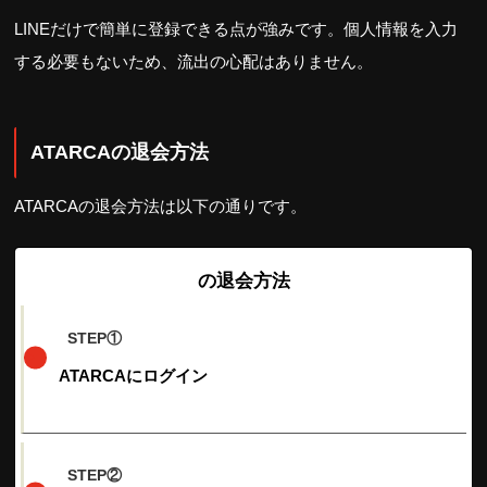
LINEだけで簡単に登録できる点が強みです。個人情報を入力
する必要もないため、流出の心配はありません。
ATARCAの退会方法
ATARCAの退会方法は以下の通りです。
の退会方法
STEP①
ATARCAにログイン
STEP②