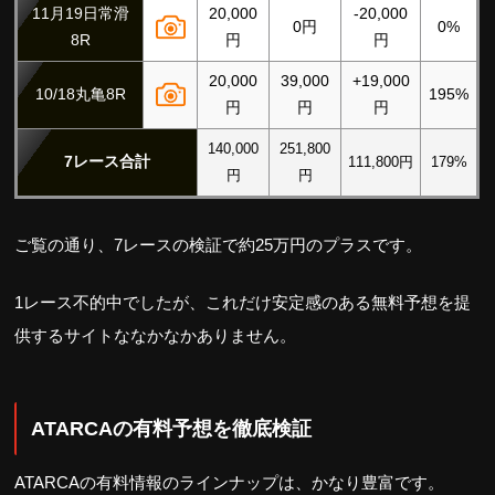
11月19日常滑
20,000
-20,000
0円
0%
8R
円
円
20,000
39,000
+19,000
10/18丸亀8R
195%
円
円
円
140,000
251,800
7レース合計
111,800円
179%
円
円
ご覧の通り、7レースの検証で約25万円のプラスです。
1レース不的中でしたが、これだけ安定感のある無料予想を提
供するサイトななかなかありません。
ATARCAの有料予想を徹底検証
ATARCAの有料情報のラインナップは、かなり豊富です。