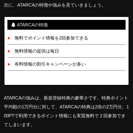
次に、ATARCAの特徴や強みを見ていきましょう。
ATARCAの特徴
無料でポイント情報を2回参加できる
無料情報の提供は毎日
有料情報の割引キャンペーンが多い
ATARCAの強みは、新規登録特典の豪華さです。特典ポイント
平均額の1万円分に対して、ATARCAの特典は2倍の2万円分。1
00PTで利用できるポイント情報にも実質無料で２回参加でき
てしまいます。