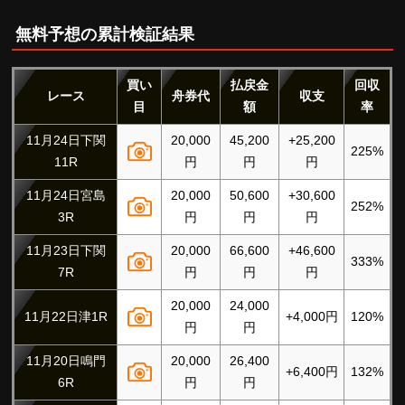
無料予想の累計検証結果
買い
払戻金
回収
レース
舟券代
収支
目
額
率
11月24日下関
20,000
45,200
+25,200
225%
11R
円
円
円
11月24日宮島
20,000
50,600
+30,600
252%
3R
円
円
円
11月23日下関
20,000
66,600
+46,600
333%
7R
円
円
円
20,000
24,000
11月22日津1R
+4,000円
120%
円
円
11月20日鳴門
20,000
26,400
+6,400円
132%
6R
円
円