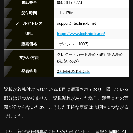
電話番号
050-3117-4273
受付時間
11～17時
メールアドレス
support@technic-b.net
URL
https://www.technic-b.net/
販売価格
1ポイント＝100円
クレジットカード決済・銀行振込決済
支払い方法
(先払いのみ)
登録特典
2万円分のポイント
記載が義務付けられている項目は網羅されており、隠している
部分は見つかりません。記載漏れがあった場合、運営会社の実
態が分からないため、こうした正確な表記は信頼性につながる
でしょう。
また、新規登録特典の2万円分のポイントも、登録と同時に付