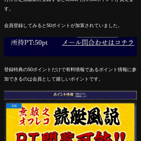
す。
会員登録してみると50ポイントが加算されていました。
登録特典の50ポイントだけで有料情報であるポイント情報に参
加できるのは会員として嬉しいポイントです。