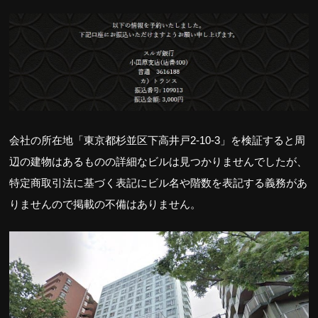
会社の所在地「東京都杉並区下高井戸2-10-3」を検証すると周
辺の建物はあるものの詳細なビルは見つかりませんでしたが、
特定商取引法に基づく表記にビル名や階数を表記する義務があ
りませんので掲載の不備はありません。