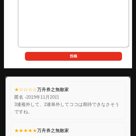
★☆☆☆☆
万舟券之無敵家
匿名 -
2019年11月20日
3連複外して、2連単外してココは期待できなさそう
ですね。
★★★★★
万舟券之無敵家