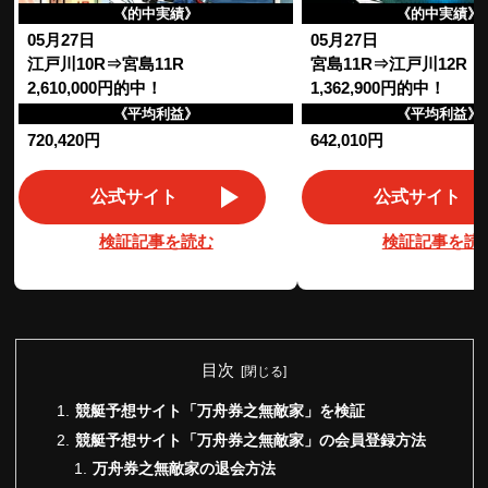
《的中実績》
《的中実績》
05月27日
05月27日
江戸川10R⇒宮島11R
宮島11R⇒江戸川12R
2,610,000円
的中！
1,362,900円
的中！
《平均利益》
《平均利益》
720,420円
642,010円
公式サイト
公式サイト
検証記事を読む
検証記事を読
目次
競艇予想サイト「万舟券之無敵家」を検証
競艇予想サイト「万舟券之無敵家」の会員登録方法
万舟券之無敵家の退会方法