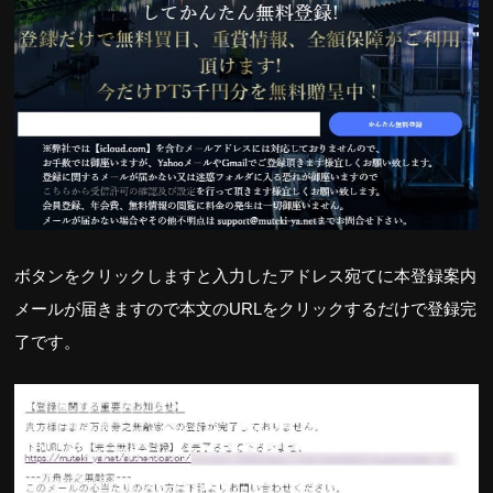
ボタンをクリックしますと入力したアドレス宛てに本登録案内
メールが届きますので本文のURLをクリックするだけで登録完
了です。