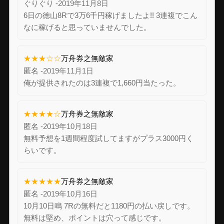
ぐりぐり -
2019年11月8日
6日の徳山8Rで3万6千円稼げましたよ!! 3連複でこん
なに稼げると思っていませんでした。
★★★☆☆
万舟券之無敵家
匿名 -
2019年11月1日
俺が提供されたのは3連複で1,660円当たった。
★★★★☆
万舟券之無敵家
匿名 -
2019年10月18日
無料予想を1週間程度試してますがプラス3000円く
らいです。
★★★★★
万舟券之無敵家
匿名 -
2019年10月16日
10月10日鳴 7Rの無料だと1180円の払い戻しです。
無料は堅め、ポイントは穴って感じです。