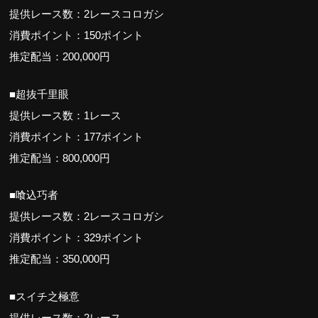
提供レース数：2レースコロガシ
消費ポイント：150ポイント
推定配当：200,000円
■超抜千里眼
提供レース数：1レース
消費ポイント：177ポイント
推定配当：800,000円
■喰込巧者
提供レース数：2レースコロガシ
消費ポイント：329ポイント
推定配当：350,000円
■スイチ之極意
提供レース数：2レース