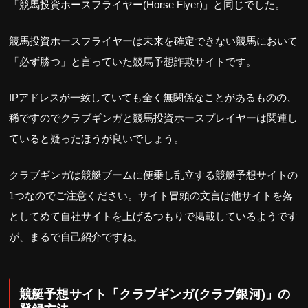
「競馬投資ホースフライヤー(Horse Flyer)」と同じでした。
競馬投資ホースフライヤーは未来を確定できない競馬において
「必ず勝つ」と言っていた競馬予想詐欺サイトです。
IPアドレスが一致していても全く無関係なことがあるものの、
稀ですのでクラブギンガと競馬投資ホースプレイヤーは関連し
ていると疑ったほうが良いでしょう。
クラブギンガは競艇ブームに便乗し乱立する競艇予想サイトの
1つなのでご注意ください。サイト冒頭の文言は他サイトを落
としてめて自社サイトを上げるつもりで掲載しているようです
が、まるで自己紹介ですね。
競艇予想サイト「クラブギンガ(クラブ銀河)」の