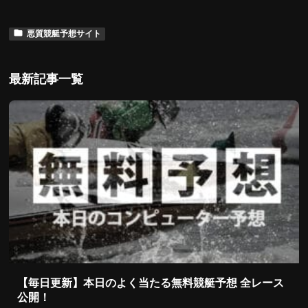
悪質競艇予想サイト
最新記事一覧
【毎日更新】本日のよく当たる無料競艇予想 全レース
公開！