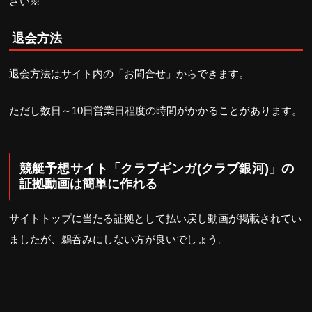
さい※
退会方法
退会方法はサイト内の「お問合せ」からできます。
ただし数日～10日営業日程度の時間がかかることがあります。
競艇予想サイト「クラブギンガ(クラブ銀河)」の
証拠動画は簡単に作れる
サイトトップに当たる証拠として払い戻し動画が掲載されてい
ましたが、鵜呑みにしない方が良いでしょう。