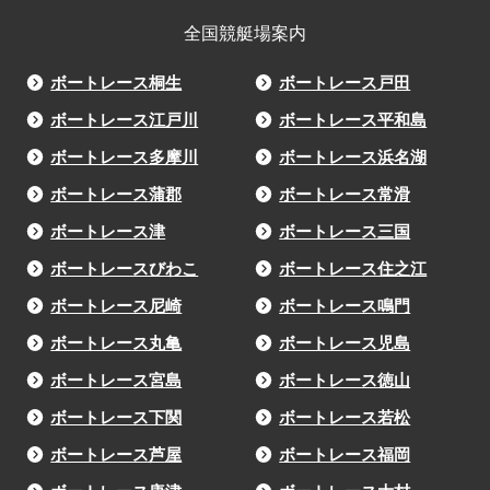
全国競艇場案内
ボートレース桐生
ボートレース戸田
ボートレース江戸川
ボートレース平和島
ボートレース多摩川
ボートレース浜名湖
ボートレース蒲郡
ボートレース常滑
ボートレース津
ボートレース三国
ボートレースびわこ
ボートレース住之江
ボートレース尼崎
ボートレース鳴門
ボートレース丸亀
ボートレース児島
ボートレース宮島
ボートレース徳山
ボートレース下関
ボートレース若松
ボートレース芦屋
ボートレース福岡