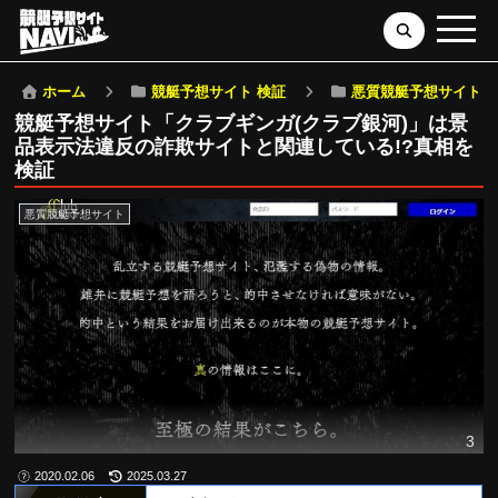
ホーム
競艇予想サイト 検証
悪質競艇予想サイト
競艇予想サイト「クラブギンガ(クラブ銀河)」は景
品表示法違反の詐欺サイトと関連している!?真相を
検証
悪質競艇予想サイト
3
2020.02.06
2025.03.27