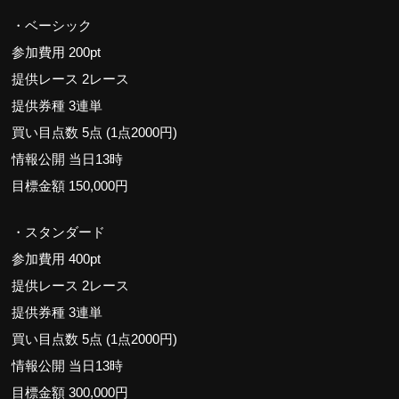
・ベーシック
参加費用 200pt
提供レース 2レース
提供券種 3連単
買い目点数 5点 (1点2000円)
情報公開 当日13時
目標金額 150,000円
・スタンダード
参加費用 400pt
提供レース 2レース
提供券種 3連単
買い目点数 5点 (1点2000円)
情報公開 当日13時
目標金額 300,000円