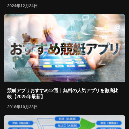
2024年12月24日
競艇アプリおすすめ12選｜無料の人気アプリを徹底比
較【2025年最新】
2018年10月23日