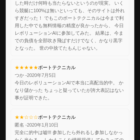
した時だけ何時も当たらないというのが現実。 いく
ら競艇に100%は無いといっても、そのサイトは外れ
すぎだった！ でもこのボートテクニカルは今まで利
用した中でも無料情報の精度が良かったから、 今日
レボリューションAIに参加してみた。 結果は、今ま
での負債を全部吹き飛ばすだけでなく、かなり黒字
となった。 世の中捨てたもんじゃない。
★★★★★
ボートテクニカル
つか -
2020年7月5日
今日のレボリューションAIで本当に高配当的中。 か
なり儲かった ちょっと疑っていたが誇大表記はない
事が証明できた。
★★☆☆☆
ボートテクニカル
匿名 -
2020年1月10日
完全に的中は嘘!!! 参加したら外れるし参加しなかっ
たら当たる。 しかもこんな情報提供してた？っての