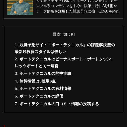
大学在学中からWebライターとして活動し、ギャ
ンブル系コンテンツを中心に執筆。特にAI技術や
データ解析を活用した競艇予想に強みを持つ競艇
歴はチーム内で最も短いが、最新技術を駆使した
分析力と、誰にでも分かりやすい文章力が高く評
価され、北村からオファーを受ける。
Xアカウント
目次
競艇予想サイト「ボートテクニカル」の課題解決型の
最新鋭投資スタイルは怪しい
ボートテクニカルはビーナスボート・ボートタウン・
レッツボートと同一運営
ボートテクニカルの的中実績
無料情報は3連単6点
ボートテクニカルの有料情報
ボートテクニカルの評価
ボートテクニカルの口コミ・情報の投稿する