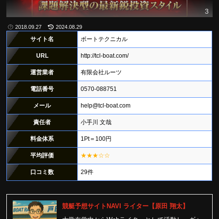
3
2018.09.27
2024.08.29
サイト名
ボートテクニカル
URL
http://tcl-boat.com/
運営業者
有限会社ルーツ
電話番号
0570-088751
メール
help@tcl-boat.com
責任者
小手川 文哉
料金体系
1Pt＝100円
平均評価
★★★☆☆
口コミ数
29件
競艇予想サイトNAVI ライター【原田 翔太】