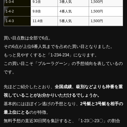
1-3-4
9.1倍
3番人気
1,500円
1-4-2
9.8倍
4番人気
1,500円
1-4-3
11.4倍
5番人気
1,500円
買い目点数は全部で6点。
その6点が上位6番人気までを占めた買い目となりました。
もっと見やすくすると「1-234-234」になります。
この買い目こそ「ブルーラグーン」の予想傾向を表しているの
です。
先ほどご紹介したとおり、
全国成績、級別などよりも枠番を重
視していることがお分かりいただけるでしょうか。
基本的にはほぼイン逃げの予想となり、
2号艇と3号艇を相手の
最上位にとる
のが特徴。
無料予想の直近30日間を集計すると、「1-23〇-23〇」の割合