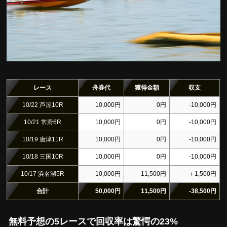
レース
舟券代
獲得金額
収支
10/22 芦屋10R
10,000円
0円
-10,000円
10/21 常滑6R
10,000円
0円
-10,000円
10/19 唐津11R
10,000円
0円
-10,000円
10/18 三国10R
10,000円
0円
-10,000円
10/17 浜名湖5R
10,000円
11,500円
＋1,500円
合計
50,000円
11,500円
-38,500円
無料予想の5レースで回収率は驚愕の23%