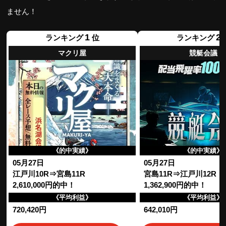
ません！
1
2
ランキング
位
ランキング
マクリ屋
競艇会議
《的中実績》
《的中実績》
05月27日
05月27日
江戸川10R⇒宮島11R
宮島11R⇒江戸川12R
2,610,000円
的中！
1,362,900円
的中！
《平均利益》
《平均利益》
720,420円
642,010円