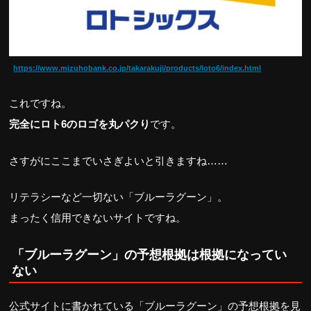
https://www.mizuhobank.co.jp/takarakuji/products/loto6/index.html
これですね。
完全にロト6のロゴを丸パクり
です。
さすがにここまでいさぎよいと引きますね……
リテラシーなど一切ない「ブルーラグーン」。
まったく信用できないサイトですね。
「ブルーラグーン」の予想根拠は根拠になってい
ない
公式サイトに書かれている「ブルーラグーン」の予想根拠を見