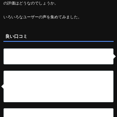
の評価はどうなのでしょうか。
いろいろなユーザーの声を集めてみました。
良い口コミ
たまたま見つけて参加したら当たったｗｗ
競艇知識がないし、いきなり有料の予想買うのも怖い
から
無料予想使ってみたけど、案外あたるもんなんだね。
サイトTOPがいかにも競艇！って感じで良いよね！