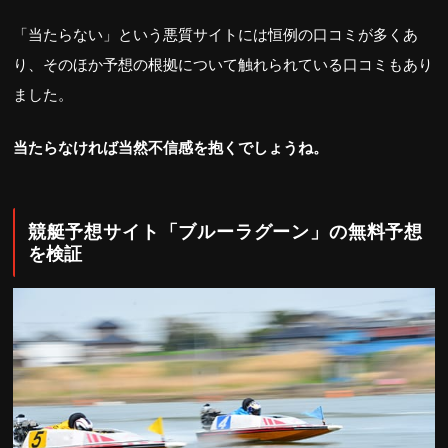
「当たらない」という悪質サイトには恒例の口コミが多くあ
り、そのほか予想の根拠について触れられている口コミもあり
ました。
当たらなければ当然不信感を抱くでしょうね。
競艇予想サイト「ブルーラグーン」の無料予想
を検証