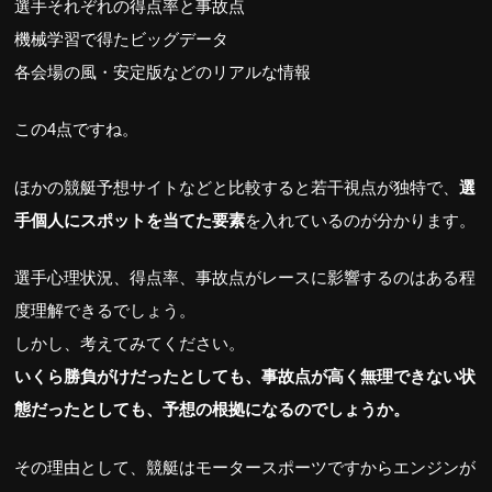
選手それぞれの得点率と事故点
機械学習で得たビッグデータ
各会場の風・安定版などのリアルな情報
この4点ですね。
ほかの競艇予想サイトなどと比較すると若干視点が独特で、
選
手個人にスポットを当てた要素
を入れているのが分かります。
選手心理状況、得点率、事故点がレースに影響するのはある程
度理解できるでしょう。
しかし、考えてみてください。
いくら勝負がけだったとしても、事故点が高く無理できない状
態だったとしても、予想の根拠になるのでしょうか。
その理由として、競艇はモータースポーツですからエンジンが