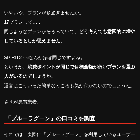
いやいや、プランが多過ぎませんか。
17プランって……
同じようなプランがそろっていて、
どう考えても意図的に増や
しているとしか思えません。
SPIRIT2～6なんかほぼ同じですよね。
というか、
消費ポイントが同じで目標金額が低いプランを選ぶ
人がいるのでしょうか。
運営はこういった簡単なところも気が付かないのでしょうね。
さすが悪質業者。
「ブルーラグーン」の口コミを調査
それでは、実際に「ブルーラグーン」を利用しているユーザー