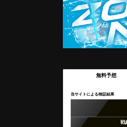
無料予想
当サイトによる検証結果
戦