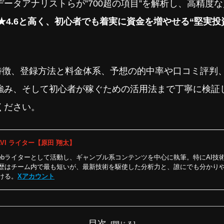
ータアナリストらが”700超の項目”を解析し、高精度
は★4.6と高く、初心者でも着実に資金を増やせる“堅実投
や特徴、登録方法と料金体系、予想の的中率や口コミ評判
強み、そして初心者が稼ぐための活用法まで丁寧に検証
ください。
VI ライター【原田 翔太】
ebライターとして活動し、ギャンブル系コンテンツを中心に執筆。特にAI技
歴はチーム内で最も短いが、最新技術を駆使した分析力と、誰にでも分かり
ける。
Xアカウント
目次