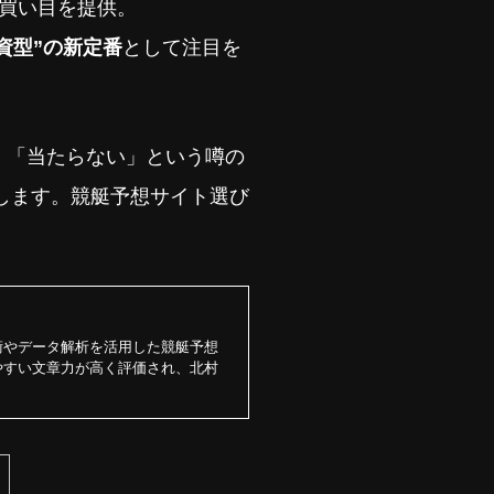
な買い目を提供。
資型”の新定番
として注目を
、「当たらない」という噂の
します。競艇予想サイト選び
術やデータ解析を活用した競艇予想
やすい文章力が高く評価され、北村