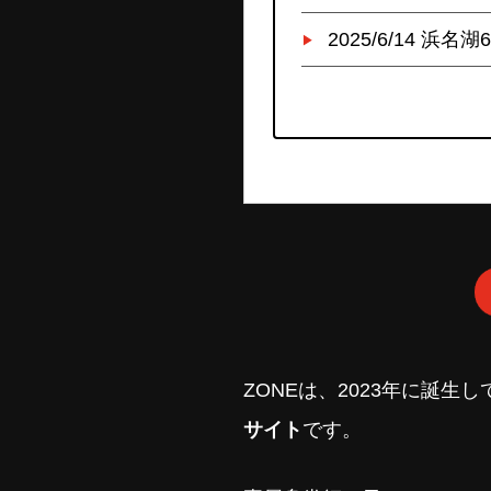
2025/6/14 浜名湖
ZONEは、2023年に誕生し
サイト
です。