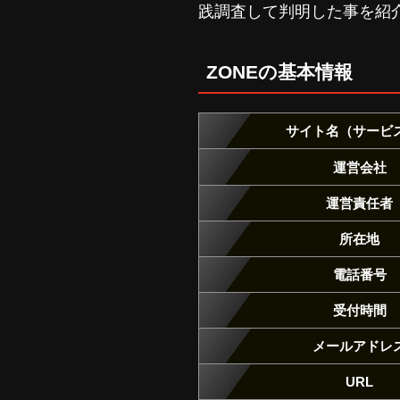
践調査して判明した事を紹
ZONEの基本情報
サイト名（サービ
運営
会社
運営責任者
所在地
電話番号
受付時間
メールアドレ
URL