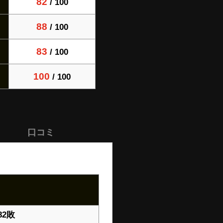
82
/ 100
88
/ 100
83
/ 100
100
/ 100
口コミ
82敗