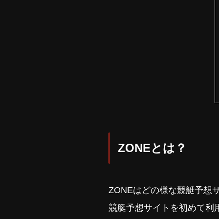
ZONEとは？
ZONEはどの様な競艇予想
競艇予想サイトを初めて利