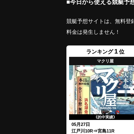
■今日から使える競艇予想
競艇予想サイトは、無料登
料金は発生しません！
1
ランキング
位
マクリ屋
《的中実績》
05月27日
江戸川10R⇒宮島11R