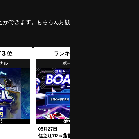
とができます。もちろん月額
3
4
グ
位
ランキング
位
ナル
ボートラボ
績》
《的中実績》
05月27日
05月27日
住之江7R⇒蒲郡9R