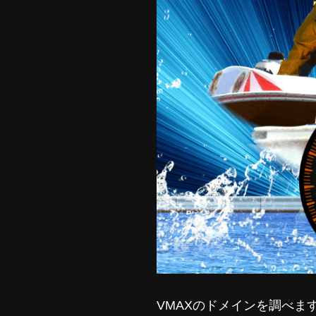
VMAXのドメインを調べま