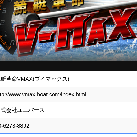
艇革命VMAX(ブイマックス)
ttp://www.vmax-boat.com/index.html
株式会社ユニバース
3-6273-8892