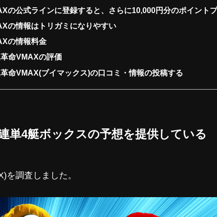
AXの公式ラインに登録すると、さらに10,000円分のポイント
AXの情報はトリガミになりやすい
AXの情報料金
革命VMAXの評価
革命VMAX(ブイマックス)の口コミ・情報の投稿する
3連単4艇ボックスの予想を提供している
AX)を調査しました。