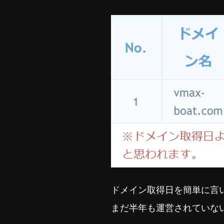
ドメイン取得日を簡単に言い
まだ半年も運営されていな