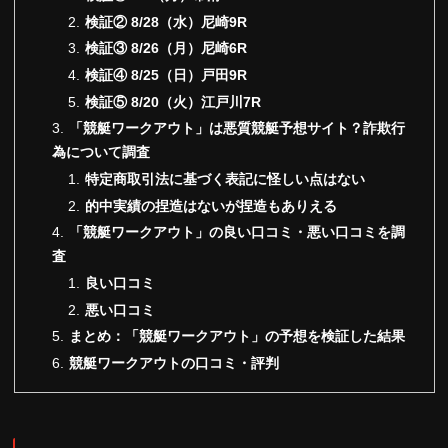
検証② 8/28（水）尼崎9R
検証③ 8/26（月）尼崎6R
検証④ 8/25（日）戸田9R
検証⑤ 8/20（火）江戸川7R
「競艇ワークアウト」は悪質競艇予想サイト？詐欺行
為について調査
特定商取引法に基づく表記に怪しい点はない
的中実績の捏造はないが捏造もありえる
「競艇ワークアウト」の良い口コミ・悪い口コミを調
査
良い口コミ
悪い口コミ
まとめ：「競艇ワークアウト」の予想を検証した結果
競艇ワークアウトの口コミ・評判