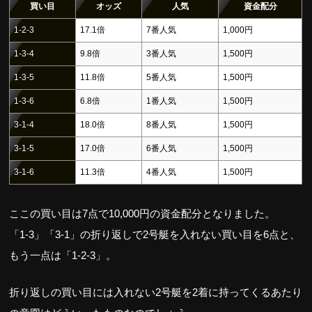
買い目
オッズ
人気
資金配分
1-2-3
17.1倍
7番人気
1,000円
1-3-4
9.8倍
3番人気
1,500円
1-3-5
11.8倍
5番人気
1,500円
1-3-6
6.8倍
1番人気
1,500円
3-1-4
18.0倍
8番人気
1,500円
3-1-5
17.0倍
6番人気
1,500円
3-1-6
11.3倍
4番人気
1,500円
ここの買い目は7点で10,000円の資金配分となりました。
「1-3」「3-1」の折り返しで2号艇を入れない買い目を6点と、
もう一点は「1-2-3」。
折り返しの買い目には入れない2号艇を2着に持ってくるあたり