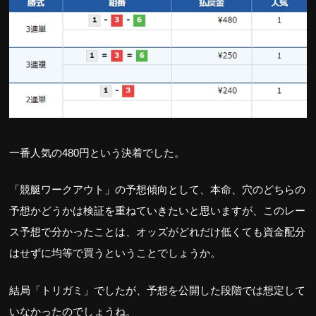
一番人気の480円という決着でした。
「競艇ワークアウト」の予想傾向として、本命、穴のどちらの
予想かどうかは検証を重ねていきたいと思いますが、このレー
ス予想で分かったことは、オッズがどれだけ低くても資金配分
はせずに均等で買うということでしょうか。
結局「トリガミ」でしたが、予想を公開した段階では想定して
いなかったのでしょうね。