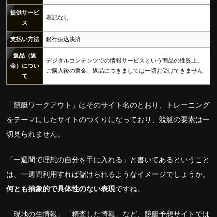
提供サービ
表記なし
ス
支払い方法
銀行振込決済
返品（返
デジタルコンテンツでの情報サービスという商品の性質上、
金）につい
ご購入後の返金、返品につきましては一切お受けできません
て
「競艇ワークアウト」はそのサイト名のとおり、トレーニング
をテーマにしたサイトのつくりになっており、競艇の要素は一
切見られません。
「一週間で理想の自分を手に入れる」と書いてあるということ
は、一週間利用すれば儲けられるようなイメージでしょうか。
何とも抽象的で具体性のない表現
ですね。
「現地の生情報」「精査した情報」など、競艇予想サイトでは