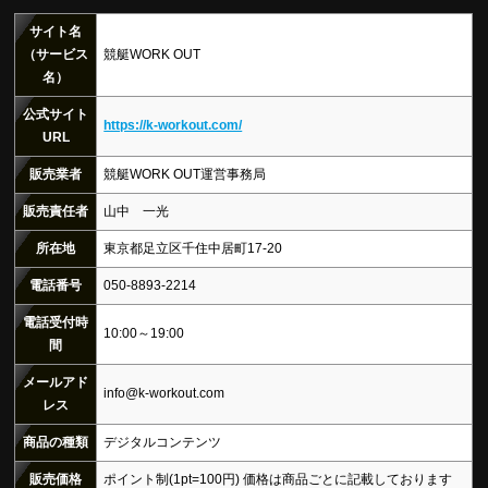
サイト名
（サービス
競艇WORK OUT
名）
公式サイト
https://k-workout.com/
URL
販売業者
競艇WORK OUT運営事務局
販売責任者
山中 一光
所在地
東京都足立区千住中居町17-20
電話番号
050-8893-2214
電話受付時
10:00～19:00
間
メールアド
info@k-workout.com
レス
商品の種類
デジタルコンテンツ
販売価格
ポイント制(1pt=100円) 価格は商品ごとに記載しております